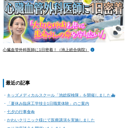
心臓血管外科医師に1日密着！（池上総合病院）
最近の記事
キッズメディカルスクール「池総探検隊」を開催しました🚑
「夏休み臨床工学技士1日職業体験」のご案内
七夕の行事食🎋
かわいクリニック様にて医療講演を実施しました