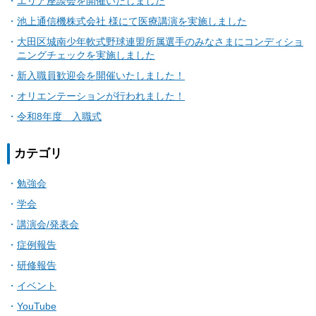
エリア座談会を開催いたしました
池上通信機株式会社 様にて医療講演を実施しました
大田区城南少年軟式野球連盟所属選手のみなさまにコンディショ
ニングチェックを実施しました
新入職員歓迎会を開催いたしました！
オリエンテーションが行われました！
令和8年度 入職式
カテゴリ
勉強会
学会
講演会/発表会
症例報告
研修報告
イベント
YouTube