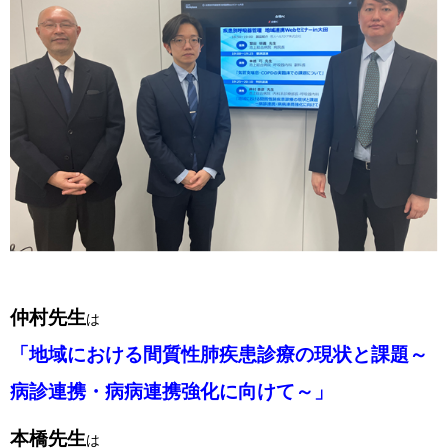
仲村先生
は
「地域における間質性肺疾患診療の現状と課題～
病診連携・病病連携強化に向けて～」
本橋先生
は