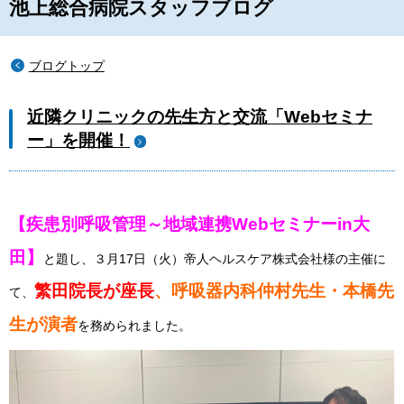
池上総合病院スタッフブログ
ブログトップ
近隣クリニックの先生方と交流「Webセミナ
ー」を開催！
【疾患別呼吸管理～地域連携Webセミナーin大
田】
と題し、３月
17
日（火）帝人ヘルスケア株式会社様の主催に
繁田院長が座長
、呼吸器内科仲村先生・本橋先
て、
生が演者
を務められました。