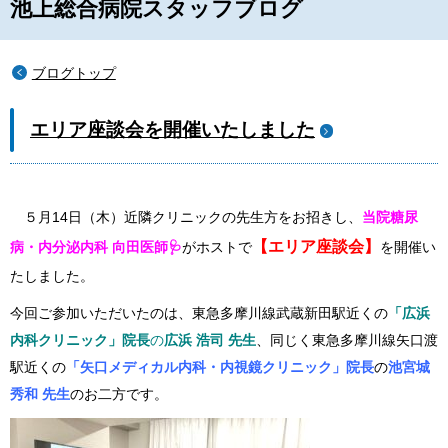
池上総合病院スタッフブログ
ブログトップ
エリア座談会を開催いたしました
５月
14
日（木）近隣クリニックの先生方をお招きし、
当院糖尿
【エリア座談会】
病・内分泌内科 向田医師🩺
がホストで
を開催い
たしました。
今回ご参加いただいたのは、東急多摩川線武蔵新田駅近くの
「広浜
内科クリニック」院長
の
広浜 浩司 先生
、同じく東急多摩川線矢口渡
駅近くの
「矢口メディカル内科・内視鏡クリニック」院長
の
池宮城
秀和 先生
のお二方です。