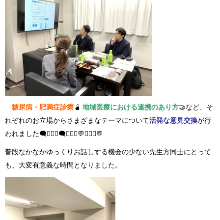
糖尿病・肥満症診療
🫄
地域医療における連携のあり方
🤝など、そ
れぞれのお立場からさまざまなテーマについて
活発な意見交換
が行
われました🗨️🧑🏻‍⚕️🗨️👨🏻‍⚕️💬👩🏻‍⚕️💬
普段なかなかゆっくりお話しする機会の少ない先生方同士にとって
も、大変有意義な時間となりました。