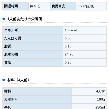
調理時間
約40分
費用目安
150円前後
1人前あたりの栄養価
エネルギー
169kcal
たんぱく質
6.0g
脂質
5.1g
炭水化物
24.7g
食塩
0.2g
材料〈4人前〉
材料
4人前
カボチャ
180g
牛乳
250ml