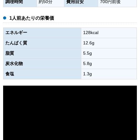
調理時間
約50分
費用目安
700円前後
1人前あたりの栄養価
エネルギー
128kcal
たんぱく質
12.6g
脂質
5.5g
炭水化物
5.8g
食塩
1.3g