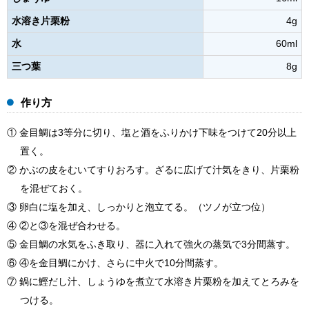
水溶き片栗粉
4g
水
60ml
三つ葉
8g
作り方
① 金目鯛は3等分に切り、塩と酒をふりかけ下味をつけて20分以上
置く。
② かぶの皮をむいてすりおろす。ざるに広げて汁気をきり、片栗粉
を混ぜておく。
③ 卵白に塩を加え、しっかりと泡立てる。（ツノが立つ位）
④ ②と③を混ぜ合わせる。
⑤ 金目鯛の水気をふき取り、器に入れて強火の蒸気で3分間蒸す。
⑥ ④を金目鯛にかけ、さらに中火で10分間蒸す。
⑦ 鍋に鰹だし汁、しょうゆを煮立て水溶き片栗粉を加えてとろみを
つける。