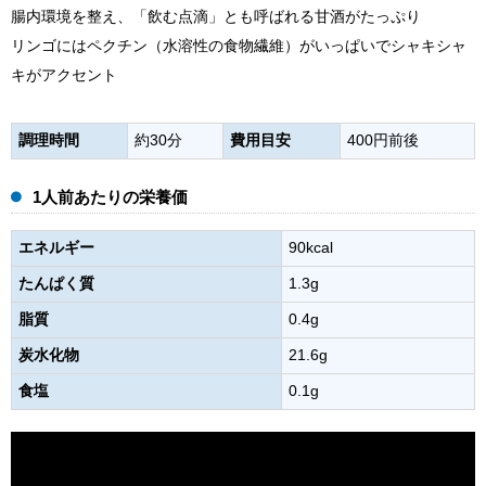
腸内環境を整え、「飲む点滴」とも呼ばれる甘酒がたっぷり
リンゴにはペクチン（水溶性の食物繊維）がいっぱいでシャキシャ
キがアクセント
調理時間
約30分
費用目安
400円前後
1人前あたりの栄養価
エネルギー
90kcal
たんぱく質
1.3g
脂質
0.4g
炭水化物
21.6g
食塩
0.1g