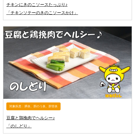
チキンにきのこソースたっぷり♪
「チキンソテーのきのこソースかけ」
対象疾患：膵炎、胆のう炎、胆管炎
豆腐と鶏挽肉でヘルシー♪
「のしどり」