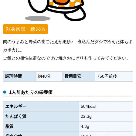
対象疾患：糖尿病
肉のうまみと野菜の歯ごたえが絶妙♪ 煮込んだダシで冷えた体もポ
カポカに。
ご飯との相性抜群なのでぜひ焼きおにぎりも作ってみてください。
調理時間
約40分
費用目安
750円前後
1人前あたりの栄養価
エネルギー
584kcal
たんぱく質
22.3g
脂質
4.3g