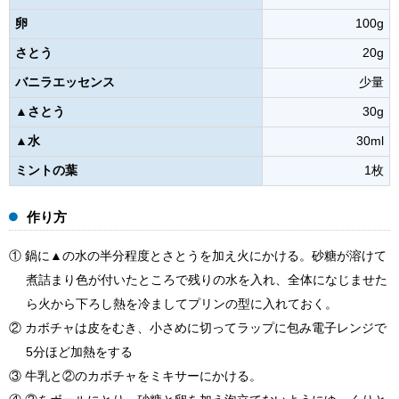
卵
100g
さとう
20g
バニラエッセンス
少量
▲さとう
30g
▲水
30ml
ミントの葉
1枚
作り方
① 鍋に▲の水の半分程度とさとうを加え火にかける。砂糖が溶けて
煮詰まり色が付いたところで残りの水を入れ、全体になじませた
ら火から下ろし熱を冷ましてプリンの型に入れておく。
② カボチャは皮をむき、小さめに切ってラップに包み電子レンジで
5分ほど加熱をする
③ 牛乳と②のカボチャをミキサーにかける。