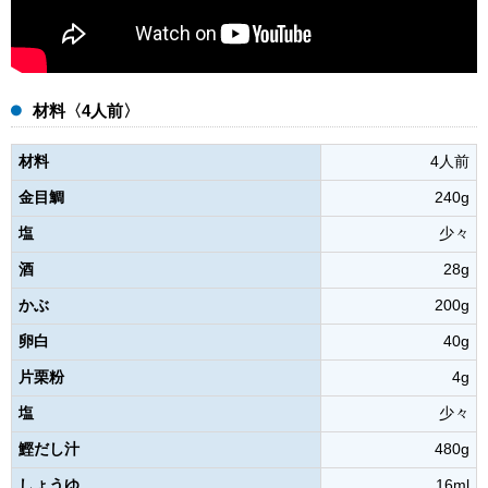
材料〈4人前〉
材料
4人前
金目鯛
240g
塩
少々
酒
28g
かぶ
200g
卵白
40g
片栗粉
4g
塩
少々
鰹だし汁
480g
しょうゆ
16ml