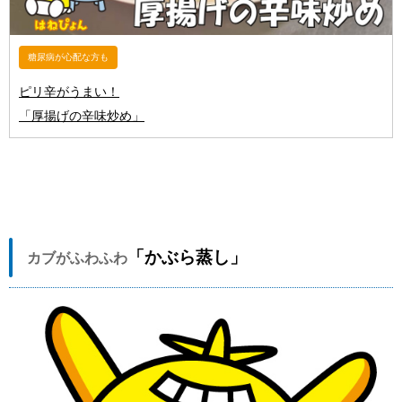
糖尿病が心配な方も
ピリ辛がうまい！
「厚揚げの辛味炒め」
「かぶら蒸し」
カブがふわふわ