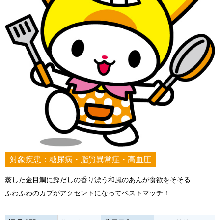
対象疾患：糖尿病・脂質異常症・高血圧
蒸した金目鯛に鰹だしの香り漂う和風のあんが食欲をそそる
ふわふわのカブがアクセントになってベストマッチ！