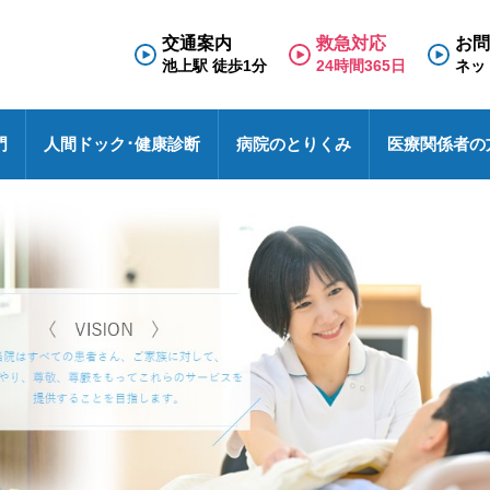
交通案内
救急対応
お問
池上駅 徒歩1分
24時間365日
ネッ
門
人間ドック･健康診断
病院のとりくみ
医療関係者の
門外来
理念と基本方針
人間ドック
救急のご案内
医療福祉相談室
看護部
面会のご案内
診療科
療養病棟
検査の流れ
医療連携室
その他
入院のご案内
病院における包括同意に関するご案内
池上総合病院スタッフブログ
患者相談窓口
ハイブリッド手術室
医療安全
各種文書のお申込み・発行
池トレ