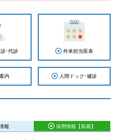
休診･代診
外来担当医表
案内
人間ドック･健診
情報
採用情報
【新着】