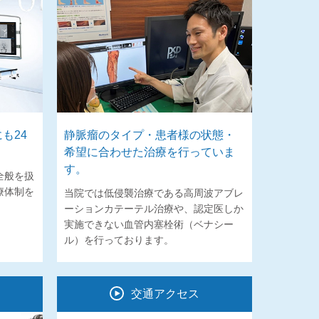
も24
静脈瘤のタイプ・患者様の状態・
希望に合わせた治療を行っていま
す。
全般を扱
療体制を
当院では低侵襲治療である高周波アブレ
ーションカテーテル治療や、認定医しか
実施できない血管内塞栓術（ベナシー
ル）を行っております。
交通アクセス