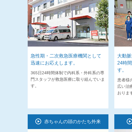
急性期・二次救急医療機関として
大動脈
迅速にお応えします。
24時
す。
365日24時間体制で内科系・外科系の専
門スタッフが救急医療に取り組んでいま
患者様
す。
広い治
おりま
赤ちゃんの頭のかたち外来