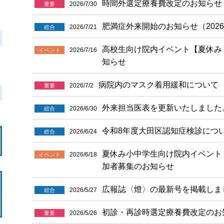
時間外選定療養費改定のお知らせ（
2026/7/30
重要
肥満症外来開始のお知らせ（2026
2026/7/21
総合
高校生向け院内イベント【夏休み
2026/7/16
イベント
知らせ
病院内のマスク着用緩和について
2026/7/2
重要
外来担当医表を更新いたしました
2026/6/30
総合
令和8年度大田区認知症検診につ
2026/6/24
総合
夏休み小中学生向け院内イベント
2026/6/18
イベント
加者募集のお知らせ
広報誌〈燈〉の最新号を掲載しま
2026/5/27
総合
初診・再診時選定療養費改定のお
2026/5/26
重要