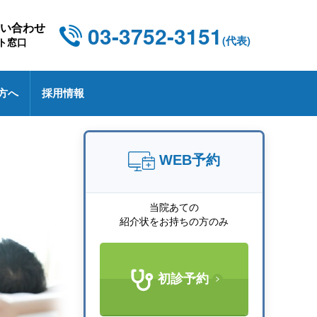
03-3752-3151
い合わせ
(代表)
ト窓口
方へ
採用情報
施設概要・施設基準
健康診断
東京都CCUネットワーク
採用情報
診療技術部
関連部門
WEB予約
診療実績
特定健診・特定保健指導について
NCD 外科手術・治療情報データベース事業
採用お問い合わせ
オプトアウトについて
医療講演
当院あての
未承認薬・適応外使用薬等の使用に関する情報
厚生労働大臣の定める掲示事項
紹介状をお持ちの方のみ
公開
池上レシピ
初診予約