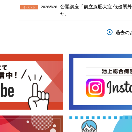
公開講座「前立腺肥大症 低侵襲外
2026/5/26
イベント
た。
過去の