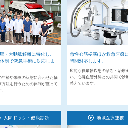
瘤・大動脈解離に特化し、
急性心筋梗塞ほか救急医療に
間体制で緊急手術に対応しま
時間対応します。
広範な循環器疾患の診断・治療
い、心臓血管外科との共同で診
の年齢や動脈の状態に合わせた幅
整えています。
療方法を行うための体制が整って
す。
人間ドック・健康診断
地域医療連携