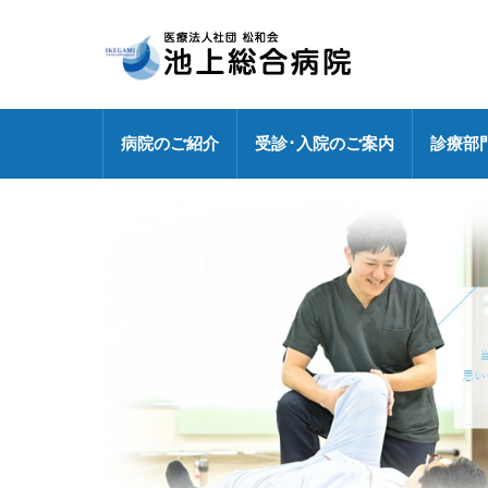
病院のご紹介
受診･入院のご案内
診療部
病院長挨拶
外来のご案内
センター
健診センターの特長
診療部門
医療連携室
医師・研修医
専
地域包括ケア病棟
外来休診情報
各ドック料金・オプション
健診センター
外来化学療法【連携充実】
事務部
病院指標の公表
外来担当表
人間ドック・健診お問い合わせ
広報誌「燈」
情報セキュリティ基本方針
センター
特定行為研修修了者が活躍中
各種パンフレット
診療科
DXへの取り組み
専門外来
敷地内禁煙
各種ワクチン接種
救急のご案内