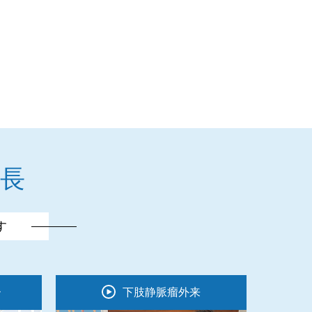
長
す
ー
下肢静脈瘤外来