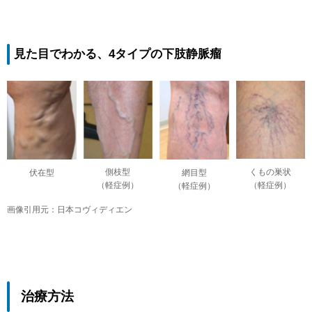
見た目でわかる、4タイプの下肢静脈瘤
側枝型
くもの巣状
網目型
伏在型
（軽症例）
（軽症例）
（軽症例）
画像引用元：日本コヴィディエン
治療方法