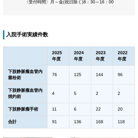
〈受付時間〉月～金(祝日除く)8：30～16：00
入院手術実績件数
2025
2024
2023
2022
年度
年度
年度
年度
下肢静脈瘤血管内
76
125
144
96
塞栓術
下肢静脈瘤血管内
4
5
2
2
焼灼術
下肢静脈瘤手術
11
6
22
20
合計
91
136
168
118