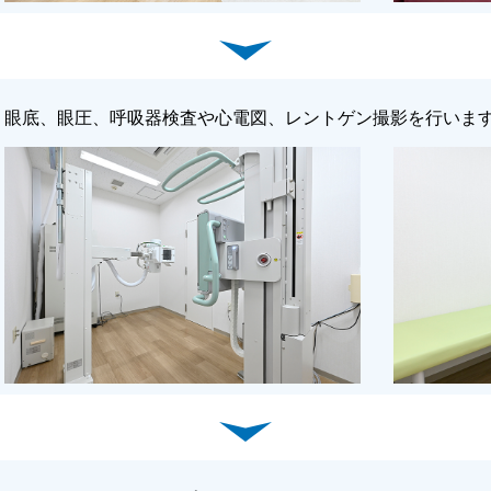
眼底、眼圧、呼吸器検査や心電図、レントゲン撮影を行いま