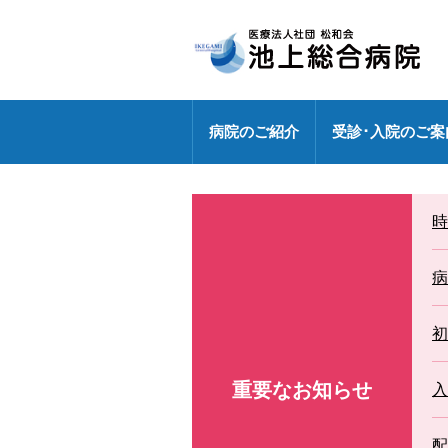
病院のご紹介
受診･入院のご案
病院長挨拶
外来のご案内
センター
健診センターの特長
診療部門
医療連携室
医師・研修医
時
地域包括ケア病棟
外来休診情報
各ドック料金・オプション
健診センター
外来化学療法【連携充実】
事務部
病院指標の公表
外来担当表
人間ドック・健診お問い合わ
病
広報誌「燈」
情報セキュリティ基本方針
センター
特定行為研修修了者が活躍中
初
各種パンフレット
診療科
専門外来
重要なお知らせ
DXへの取り組み
入
各種ワクチン接種
敷地内禁煙
配
救急のご案内