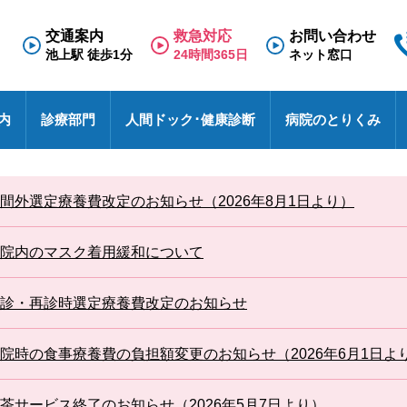
交通案内
救急対応
お問い合わせ
池上駅 徒歩1分
24時間365日
ネット窓口
内
診療部門
人間ドック･健康診断
病院のとりくみ
専門外来
理念と基本方針
人間ドック
救急のご案内
医療福祉相談室
看護部
面会のご案内
診療科
施
健
東
採
診
間外選定療養費改定のお知らせ（2026年8月1日より）
N
療養病棟
検査の流れ
医療連携室
その他
入院のご案内
診
特
採
事
せ
病院における包括同意に関するご案内
患者相談窓口
オ
院内のマスク着用緩和について
池上総合病院スタッフブログ
医
ハイブリッド手術室
各種文書のお申込み・発行
厚
未
医療安全
診・再診時選定療養費改定のお知らせ
す
池トレ
池
院時の食事療養費の負担額変更のお知らせ（2026年6月1日よ
茶サービス終了のお知らせ（2026年5月7日より）