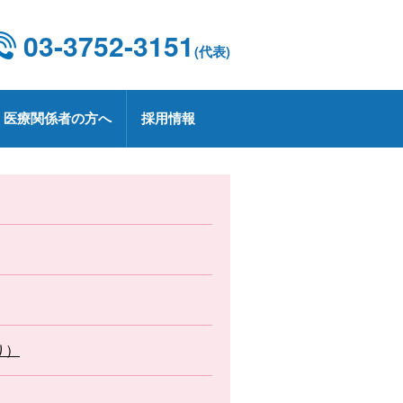
03-3752-3151
(代表)
医療関係者の方へ
採用情報
設概要・施設基準
康診断
京都CCUネットワーク
用情報
療技術部
関連部門
CD 外科手術・治療情報データベース
療実績
定健診・特定保健指導について
用お問い合わせ
業
プトアウトについて
療講演
生労働大臣の定める掲示事項
承認薬・適応外使用薬等の使用に関
る情報公開
上レシピ
り）