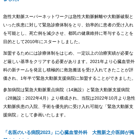
急性大動脈スーパーネットワークは急性大動脈解離や大動脈破裂と
いった疾患に対して緊急診療体制をとり、効率的に患者の受け入れ
を可能とし、死亡例を減少させ、都民の健康維持に寄与することを
目的として2010年にスタートしました。
加盟するためには診療体制をはじめ、一定以上の治療実績が必要な
ど厳しい基準をクリアする必要があります。2021年より心臓血管外
科の新チームを発足し積極的に救急搬送を受け入れてきたことが評
価され、1年半で緊急大動脈支援病院に加盟することができました。
参加病院は緊急大動脈重点病院（14施設）と緊急大動脈支援病院
（28施設：2022年4月）より構成され、当院は2022年10月より急性
大動脈疾患の入院、手術を優先的に受け入れ可能な「緊急大動脈支
援病院」として参画いたします。
「名医のいる病院2023」に心臓血管外科 大熊新之介医師が掲