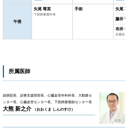
矢尾 尊英
手術
矢尾 
下肢静脈瘤外来
藤井 
午後
布井 
弁膜症外
所属医師
副病院長、診療支援部部長、心臓血管外科科長、大動脈セ
ンター長、心臓血管センター長、下肢静脈瘤副センター長
大熊 新之介
（おおくま しんのすけ）