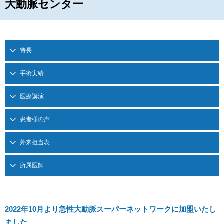
大動脈センター
特長
手術実績
医療講演
患者様の声
外来担当表
所属医師
2022年10月より急性大動脈スーパーネットワークに加盟いたし
ました。