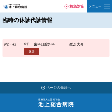
救急対応
臨時の休診代診情報
全日
9/2
歯科口腔外科
渡辺 大介
（水）
休診
ページの先頭へ