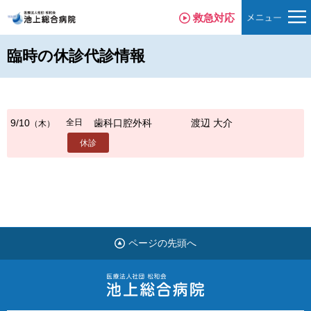
救急対応
臨時の休診代診情報
全日
9/10
歯科口腔外科
渡辺 大介
（木）
休診
ページの先頭へ