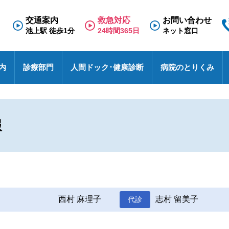
交通案内
救急対応
お問い合わせ
池上駅 徒歩1分
24時間365日
ネット窓口
内
診療部門
人間ドック･健康診断
病院のとりくみ
専門外来
理念と基本方針
人間ドック
救急のご案内
医療福祉相談室
看護部
面会のご案内
診療科
施
健
東
採
診
N
療養病棟
検査の流れ
医療連携室
その他
入院のご案内
診
特
採
報
事
せ
病院における包括同意に関するご案内
患者相談窓口
オ
池上総合病院スタッフブログ
医
ハイブリッド手術室
各種文書のお申込み・発行
厚
未
医療安全
す
池トレ
池
西村 麻理子
志村 留美子
代診