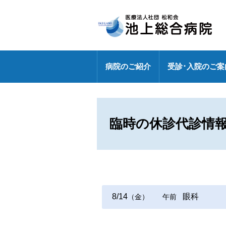
病院のご紹介
受診･入院のご案
病院長挨拶
外来のご案内
センター
健診センターの特長
診療部門
医療連携室
医師・研修医
地域包括ケア病棟
外来休診情報
各ドック料金・オプション
健診センター
外来化学療法【連携充実】
事務部
臨時の休診代診情
病院指標の公表
外来担当表
人間ドック・健診お問い合わ
広報誌「燈」
情報セキュリティ基本方針
センター
特定行為研修修了者が活躍中
各種パンフレット
診療科
専門外来
DXへの取り組み
8/14
眼科
（金）
午前
各種ワクチン接種
敷地内禁煙
救急のご案内