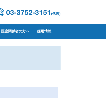
03-3752-3151
(代表)
医療関係者の方へ
採用情報
設概要・施設基準
康診断
京都CCUネットワーク
用情報
療技術部
関連部門
CD 外科手術・治療情報データベース
療実績
定健診・特定保健指導について
用お問い合わせ
業
プトアウトについて
療講演
生労働大臣の定める掲示事項
承認薬・適応外使用薬等の使用に関
る情報公開
上レシピ