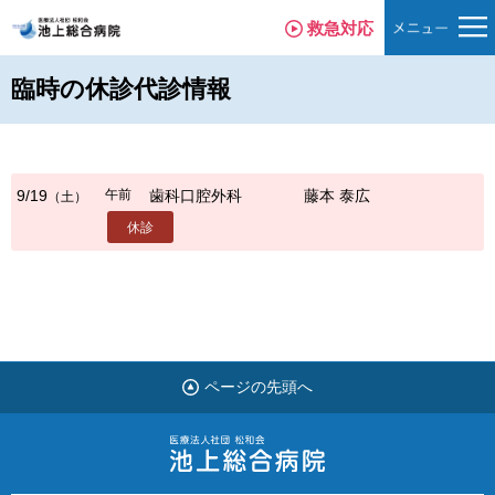
救急対応
臨時の休診代診情報
午前
9/19
歯科口腔外科
藤本 泰広
（土）
休診
ページの先頭へ