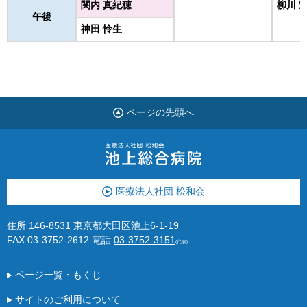
関内 真紀穂
柳川 
午後
神田 怜生
ページの先頭へ
医療法人社団 松和会
住所 146-8531 東京都大田区池上6-1-19
FAX 03-3752-2612
電話
03-3752-3151
(代表)
ページ一覧・もくじ
サイトのご利用について