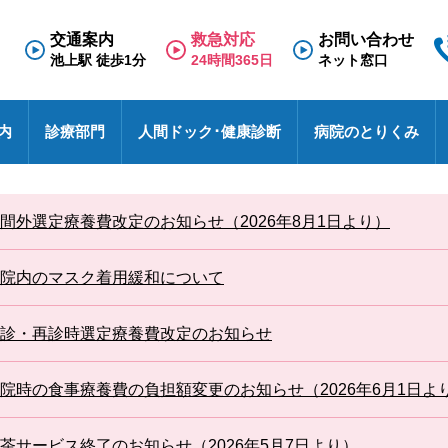
交通案内
救急対応
お問い合わせ
池上駅 徒歩1分
24時間365日
ネット窓口
内
診療部門
人間ドック･健康診断
病院のとりくみ
専門外来
理念と基本方針
人間ドック
救急のご案内
医療福祉相談室
看護部
面会のご案内
診療科
施
健
東
採
診
間外選定療養費改定のお知らせ（2026年8月1日より）
N
療養病棟
検査の流れ
医療連携室
その他
入院のご案内
診
特
採
事
せ
病院における包括同意に関するご案内
患者相談窓口
オ
院内のマスク着用緩和について
池上総合病院スタッフブログ
医
ハイブリッド手術室
各種文書のお申込み・発行
厚
未
医療安全
診・再診時選定療養費改定のお知らせ
す
池トレ
池
院時の食事療養費の負担額変更のお知らせ（2026年6月1日よ
茶サービス終了のお知らせ（2026年5月7日より）