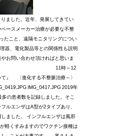
は予防できるのか？がんと生活習慣病の関係」、そして今回の第三弾「がんに負けない体作り」では、フレイル（高齢者虚弱）対策・サルコペニア（骨格筋減少症）対策の重要さを説明しました。 フレイル対策は生活習慣病や認知症対策としても有効的です。サルコペニア対策は年齢とともに基礎代謝が下がり骨格筋量が減少するため、背骨の周りにある骨格筋（インナーマッスル）が大事となります。高齢になれば弱まっていく、加齢に伴う弱点を抑えることが出来れば、がんに負けない健康な体作りが出来るのではないでしょうか。 飛田医師による「がん対策セミナー」を三回に渡り開催致しました。三回とも参加して頂いた方もいらっしゃいました。今回もたくさんの方にお越し頂きお礼申し上げます。 【 開催日 】 2018年7月14日（土） 11時～12時 【 開催場所 】池上総合病院B館8階 会議室 【 講演内容 】 【高齢化社会 がん対策区民セミナー】 『がんに負けない！体つくり』 ～フレイル対策・サルコペニア対策～ 講師 飛田 浩輔 （池上総合病院 外科科長） A4チラシ0714.jpg IMG_8926.JPG IMG_8895.JPG 2018年7月12日 「医療講演」 今回は、一生のうちに国民の80％がなると言われている現代の国民病「腰痛」の治し方を、当院の理学療法士が姿勢のタイプ別に講演を行いました。 「腰痛」は、国民生活基礎調査による結果で男性1位、女性2位となっております。しかし、約85％が原因を特定できない腰痛（非特異的腰痛）であることから、姿勢のタイプ別に腰痛予防対策を考えました。 姿勢のタイプの代表的なもので、「猫背」「反り腰」「左右の歪み」があり、自分の姿勢のチェック方法から、それぞれの修正トレーニングを実演を交えながら説明しました。 自分の姿勢を知ることで、ストレッチや筋肉強化をする部位がわかり、日々少しずつ意識することで腰痛予防や腰痛改善につながれば幸いです。たくさんの方にお越し頂き、お礼申し上げます。 【 開 催 日 】 2018年7月12日（木） 11時～12時 【 開催場所 】池上総合病院B館8階 会議室 【 講演内容 】 『姿勢のタイプから知る腰痛の治し方』 講師 征矢 直之 理学療法士 （池上総合病院 リハビリテーション室） A4チラシ20180712.jpg IMG_8848.JPG IMG_8860.JPG 2018年6月30日 「医療講演」 今回は、人が活動するために必要なエネルギーを作り、快適な生活を送るためになくてはならない「甲状腺ホルモン」を作る「甲状腺」についての講演を行いました。 「甲状腺」は首の前側、のどぼとけのすぐ下にあり、食べ物に含まれる「ヨウ素」を材料にし、「甲状腺ホルモン」作り、血液中に分泌します。「甲状腺ホルモン」は多すぎても少なすぎても体調が悪くなります。 甲状腺の働きに問題がある病気として「バセドウ病」と「橋本病」、甲状腺の形に問題がある病気として「甲状腺結節性病変」があります。それぞれの検査や診断、治療方法について詳しく説明しました。 甲状腺機能の異常は、一過性のものと持続性のものがあります。ご心配な方は当院外来までご相談頂ければと思います。たくさんの方にお越し頂き、お礼申し上げます。 【 開 催 日 】 2018年6月30日（土） 11時～12時 【 開催場所 】池上総合病院B館8階 会議室 【 講演内容 】 『甲状腺って知ってます？』 講師 五月女 昇 医師 （池上総合病院 糖尿病・内分泌内科科長） A4チラシ20180630背景ピンク.jpg IMG_8558.JPG IMG_8603.JPG 2018年6月11日 「医療講演」 今回は、体の中心でもあり数多くの臓器がある胸部の中で、心臓に焦点をあて「不整脈の病気について」の講演を行いました。 講演では、まず「動悸」とはそもそもどんなものかを説明し、動悸の原因となる病気の中でも、不整脈による症状と原因や種類、合併症まで解説しました。 不整脈が疑われる場合の診療として、詳細な問診から診断を考え、各種検査や心電図を記録し、その結果から治療を選択していきます。治療には薬物療法とアブレーション（心筋焼灼術）治療やペースメーカー治療などの非薬物療法があります。特に早期のアブレーション治療は根治率が高く、当院でも行っているため詳しくご説明致しました。 ご心配な方は当院外来までご相談頂ければと思います。お足元の悪い雨の中たくさんの方にお越し頂き、お礼申し上げます。 【 開 催 日 】 2018年6月11日（月） 11時～12時 【 開催場所 】池上総合病院B館8階 会議室 【 講演内容 】 『ドキドキっとしたら・・怖い動悸ってなに？』 ～不整脈の病気について～ 講師 山城 啓 医師 （池上総合病院循環器内科） A4 20180611.jpg IMG_8367.JPG IMG_8376.JPG 2018年5月24日 「医療講演」 今回は、管理栄養士でもある栄養室長より腸内環境を整えるのに必要な「食物繊維」について講演を行いました。 「食物繊維」は第六の栄養素と呼ばれ、ペクチンやアルギン酸などの水に溶ける水溶性と、セルロースやリグニンなどの水に溶けにくい不溶性の2タイプに分類され、ダイエタリー・ファイバーとも言われています。 日本では食生活の欧米化や穀物の摂取減などにより、食物繊維の摂取量は減少傾向にあり、目標値にも足りていません。腸内環境を改善し、腸の働きを活性化するためにも食物繊維の多い食品や、普段の食事にプラスしやすいメニューやおすすめの献立などを紹介しました。少しでも食生活の参考になれば幸いです。 今回もたくさ