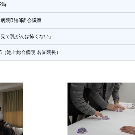
2時
病院B館8階 会議室
発見で乳がんは怖くない』
郎（池上総合病院 名誉院長）