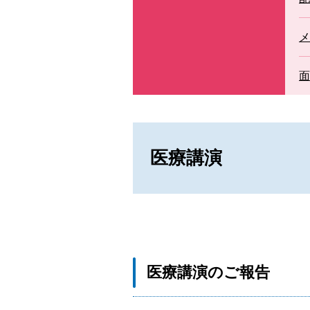
セカンドオピニオン外来
メ
面
医療講演
医療講演のご報告