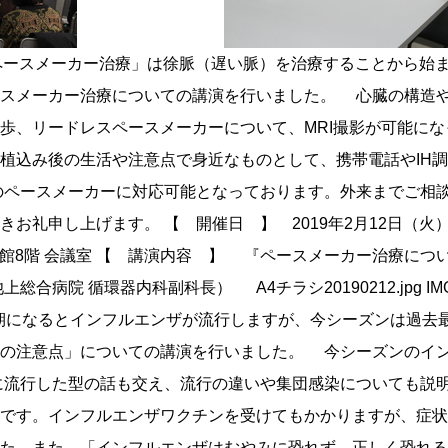
9日 「医療講演」 日本人の便秘の推定患者数は約500～1,000万人とも言われています。今回は身近なテーマでもある「べんぴ」についての講演を行いました。 講演では、便秘の定義と排便の仕組みから、便秘と関係のある病気や薬について話しました。また、便秘には大腸自体に問題のある器質性のものと、腸の働きや便自体に問題がある機能性のものに分類されます。便秘の対症療法と内服薬についても説明し、便秘症と大腸がんの発生リスクの関連性についても話しました。 少しでも便秘についての知識が増えれば幸いです。今回もたくさんの方にお越し頂きお礼申し上げます。 【 開催日 】 2018年11月29日（木） 11時～12時 【 開催場所 】池上総合病院B館8階 会議室 【 講演内容 】 『べんぴのおはなし』 講師 加持 順一郎 医師 （池上総合病院 消化器内科科長） 20181129.jpg IMG_0050.JPG IMG_0075.JPG 2018年11月14日 「医療講演」 「大動脈瘤」と「大動脈解離」は一度は耳にしたことがあるのではないでしょうか。今回は心臓血管外科医による大動脈についての講演を行いました。 当科でも扱っている病名としては、大動脈瘤・大動脈瘤破裂・大動脈解離に加え、虚血性疾患（狭心症・心筋梗塞）・大動脈弁狭窄症・不整脈などがあります。それぞれの特長と治療法や術式を、CT画像や写真・動画をまじえ説明しました。特に大動脈瘤や大動脈解離は早期に発見することが難しい疾患です。動脈硬化や高血圧を放置せず、運動による息切れや胸痛、胸部不快感がある時は早めに受診しましょう。 また、無症状でも病気が進行していることもあります。ご心配な方は外来までご相談ください。今回もたくさんの方にお越し頂きお礼申し上げます。 【 開催日 】 2018年11月14日（水） 11時～12時 【 開催場所 】池上総合病院B館8階 会議室 【 講演内容 】 『大動脈～大動脈瘤と大動脈解離とは？～』 講師 明石 興彦 医師 （池上総合病院 心臓血管外科副科長） A4チラシ20181114.jpg IMG_9964.JPG IMG_9974.JPG 2018年11月10日 「医療講演」 今回は、2017年12月から好評を頂いている【高齢化社会 がん対策区民セミナー】の第四弾を行いました。 第三弾までに、がん検診や予防を含めた生活習慣病との関係や、がんに負けない体作りなどのお話をしてきました。今回の第四弾では、更に深く、がんという疾患の考え方から、細胞やDNA遺伝子の損傷や異常までも詳しく説明しました。また、がんの種類と発生する部位も様々です。肺がんを例にとり、5大がん（肺がん、胃がん、大腸がん、乳がん、子宮がん）の統計から、年齢が上がるとがん患者数は増加する一方、がん検診率は下がっている、との問題点を示唆しました。 がんの治療方針をどうやって決定するのか、ステージや転移、抗がん剤を含めたがんとのつきあい方の知識が、今回の講演で深まったのではないでしょうか。 飛田医師による「がん対策セミナー」第五弾は次回、2019年1月を予定しています。今回もたくさんの方にお越し頂きお礼申し上げます。 【 開催日 】 2018年11月10日（土） 11時～12時 【 開催場所 】池上総合病院B館8階 会議室 【 講演内容 】 【高齢化社会 がん対策区民セミナー】 『全身がんの樹木希林さんに学ぶ！』 ～がん・悪性腫瘍の種類とその対策、付き合い方～ 講師 飛田 浩輔 （池上総合病院 外科科長） A4チラシ1110.jpg IMG_9898 (2).JPG IMG_9922.JPG 2018年10月31日 「医療講演」 今回は院外で公開講座を行う第10回講演として、大田区民プラザ大ホールにて開催しました。第1部を午前、トレーニングと第2部を午後の部と分けて行いましたのでご報告致します。 【第1部】 認知症の流れを説明し、現在標準的に行われている治療と、アルツハイマー病について開発中の治療についてお話しました。ほかの病気と同様に認知症についても社会的サポートを行いつつ、良い生活習慣を継続するのが認知症の予防と悪化の抑制のためにもっとも重要です。 【第2部】 「肩こり」は一二を争う国民病と言えます。講演では、肩の仕組みからまず説明し、肩周りに起こる様々な病態を動画や写真、イラストを交えながら解説しました。病態による原因と治療法、当院でも行っている手術療法も含め詳しくお話しました。 また、午後の始まりには、理学療法士による「肩こりトレーニング」を実演し、肩周りがほぐれたのではないでしょうか。たくさんの方に足をお運び頂きありがとうございました。 20181031.jpg 【開 催 日】2018年10月31日（水） 【開催場所】大田区民プラザ大ホール 【講演内容】 第1部：『認知症の治療と予防の現状』10時～ 講師：山下 力 医師（池上総合病院 総合内科、神経内科指導医） 肩こりトレーニング：征矢 直之 理学療法士（池上総合病院 リハビリテーション室）14時～ 第2部：『肩の痛み～肩こりから五十肩まで～』 講師：繁田 明義 医師（池上総合病院 副病院長、整形外科科長） IMG_9702.JPG 【第1部】山下医師 IMG_9794.JPG 【第1部】山下医師 IMG_9837.JPG 【午後の部】征矢理学療法士 IMG_9821.JPG 【午後の部】征矢理学療法士 IMG_9849.JPG 【第2部】繁田医師 IMG_9863 (3).JPG 【第2部】繁田医師 2018年10月12日 「医療講演」 日本では40歳以上の4人に1人が糖尿病と言われています。糖尿病を患うと動脈硬化に伴って様々な症状が進行しますが、「動脈硬化」「合併症」と言われても具体的な内容が分からない方が多いのではないでしょうか。 日本人はインスリン分泌能が欧米人と比べると約半分と言われています。講演では糖尿病の分類から合併症、治療法まで詳しく説明しました。また、糖尿病を放置しておくとどうなるのか、治療のために何に気を付ければいいのかをお話しました。 当院では毎月第2金曜日10時より、「糖尿病教室」を開催しています。毎回内容も様々で、大橋医師による質疑応答も実施しています。お気軽にお越しください。 【 開 催 日 】 2018年10月12日（金） 10時～11時 【 開催場所 】池上総合病院B館8階 会議室 【 講演内容 】 『糖尿病について』 講師 大橋 忠将 医師 （池上総合病院 糖尿病・内分泌内科） 20181012.jpg IMG_9497.JPG IMG_9504.JPG 2018年9月25日 「医療講演」 皆さんは歯科口腔外科と一般の歯科医院の違いは何かご存知でしょうか？今回は、お口の中の外科処置を専門に行う歯科口腔外科の歯科医師による講演を行いました。 講演では、がんの種類からどのような症状でどんな人に多く、何が危険因子なのかを説明しました。口腔がんが発生する前には、口腔粘膜異常が見られます。様々な症状の写真を交えながら、治療方針までお話しました。また、口腔内の定期的なチェックがとても大事となります。動画による「セルフチェック法」を流し、理解を深めました。 口腔内は直接目でみて触ることができますので、口腔がんの早期発見に、また定期的にかかりつけの歯科医院を受診することが大切だと思います。たくさんの方に足をお運び頂きお礼申し上げます。 【 開 催 日 】 2018年9月25日（火） 11時～12時 【 開催場所 】池上総合病院B館8階 会議室 【 講演内容 】 『怖～い 口腔がんについて』 講師 水澤 伸仁 歯科医師 （池上総合病院 歯科口腔外科副科長） A4チラシ0925.jpg IMG_9433.JPG IMG_9419.JPG 2018年9月6日 「医療講演」 今回は、知っているようであまり知られていない薬の飲み合わせや副作用救済制度についての講演を行いました。 一つでは問題ない薬でも、飲み合わせや食べ合わせによって影響を及ぼし合う場合があります。まず薬のことを知るために、薬の血中濃度から薬の効き目の現れ方について解説しました。そして、薬には主作用と副作用があり、副作用が起こる原因についてや実際の薬と薬の飲み合わせ、薬と飲食物との組み合わせを例に取り説明しました。また、薬を指示通りに服用しても発生してしまった副作用により、健康被害をうけた際の「医薬品副作用救済制度」についてもお話しました。 薬を飲んでいつもと違うと感じたら、医師・看護師・薬剤師にご相談して頂ければと思います。たくさんの方にお越しいただきお礼申し上げます。 【 開 催 日 】 2018年9月6日（木） 11時～12時 【 開催場所 】池上総合病院B館8階 会議室 【 講演内容 】 『薬の飲み合わせと副作用救済制度について』 講師 御子柴 智聖 薬剤師 （池上総合病院 薬剤室室長） A4チラシ20180906.jpg IMG_9153.JPG IMG_9192.JPG 2018年7月24日 「医療講演」 冬場のインフルエンザは有名ですが、夏場の感染症も注意が必要となります。今回は、そんな夏場の感染症について講演を行いました。 夏の代表と言えば「アデノウイルス感染症」です。「咽頭結膜炎（プール熱）」、「流行性角結膜炎（はやり目）」の原因となり、感染力が強く症状も重くなります。その他にも、「手足口病」「ヘルパンギーナ」「りんご病」「とびひ」など、一度は聞いたことがある病名ではないでしょうか。大切なことはやはり、夏でもうがい、手洗い、特にトイレの後の念入りな手洗いです。そして、感染拡大防止として広げないという気持ちが、本人や周りの方のためにもなるのでは、とのお話でした。 今年の夏は猛暑日が続き、体調管理が大変かと思います。暑い中、足をお運び頂きお礼申し上げます。 【 開 催 日 】 2018年7月24日（火） 11時～12時 【 開催場所 】池上総合病院B館8階 会議室 【 講演内容 】 『夏場に気をつける感染症について』 講師 辻 祐一郎 医師 （池上総合病院 小児科科長） A4チラシ20180724.jpg IMG_8990.JPG IMG_8975.JPG 2018年7月14日 「医療講演」 今回は、12月9日、4月28日に続き【高齢化社会 がん対策セミナー】第三弾を行いました。 第一弾には「がん検診の勧め」、第二弾には「がん