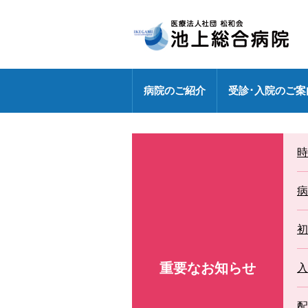
病院のご紹介
受診･入院のご案
病院長挨拶
外来のご案内
センター
健診センターの特長
診療部門
医療連携室
医師・研修医
時
地域包括ケア病棟
外来休診情報
各ドック料金・オプション
健診センター
外来化学療法【連携充実】
事務部
病院指標の公表
外来担当表
人間ドック・健診お問い合わ
病
広報誌「燈」
情報セキュリティ基本方針
センター
特定行為研修修了者が活躍中
初
各種パンフレット
診療科
専門外来
重要なお知らせ
DXへの取り組み
入
各種ワクチン接種
敷地内禁煙
配
救急のご案内