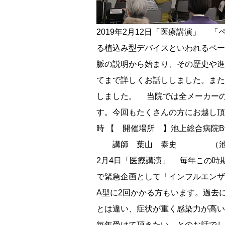
2019年2月12日「医療講演」 「ペースメーカー治療」は徐脈（遅い脈）を治療することから始まりました。近年、発展してきている植込み型デバイスといわれるペースメーカー治療についての講演を行いました。 心臓の構造やペースメーカー治療が必要な不整脈の説明から始まり、その歴史や進歩、リードレスペースメーカーについて、MRI撮影が可能になったこと、遠隔モニタリングについてまで詳しくお話ししました。また植込み後の生活や注意点で身近なものとして、携帯電話やIH調理器、電化製品等との関係性も説明しました。 当院では全メーカーのペースメーカーに対応可能となっております。外来までご相談やお問い合わせ頂ければと思います。今回もたくさんの方にお越し頂きお礼申し上げます。 【 開催日 】 2019年2月12日（火） 11時～12時 【 開催場所 】池上総合病院B館8階 会議室 【 講演内容 】 『ペースメーカー治療について』 〈進化する不整脈治療～〉 講師 葉山 泰史 （池上総合病院 循環器内科副科長） A4チラシ20190212.jpg IMG_0419.JPG IMG_0417.JPG 2019年2月4日「医療講演」 毎年この時期になるとインフルエンザが流行しますが、今シーズンは過去最多の患者数を記録しました。そこで緊急企画として「インフルエンザの注意点」についての講演を行いました。 今シーズンのインフルエンザはA型が2タイプあり、A型に2回かかる方もいます。過去に流行した型の話も交え、流行の違いや集団感染についても説明しました。 インフルエンザは風邪とは違い、症状が重く感染力が高いです。インフルエンザワクチンを受けてもかかりますが、症状が軽くすみますのでワクチン接種は毎年受けて頂きたい、とのお話でした。また、「インフルエンザはむやみに恐れず、正しく恐れる！」ことが大事です。 寒さもまだまだ続きます。体調管理に気をつけご自愛ください。今回もたくさんの方にお越し頂きお礼申し上げます。 【 開催日 】 2019年2月4日（月） 12時～13時 【 開催場所 】池上総合病院B館8階 会議室 【 講演内容 】 『インフルエンザの注意点について』 講師 辻 祐一郎（池上総合病院 小児科科長） A4チラシ20190204.jpg IMG_0369.JPG IMG_0381.JPG 2019年1月26日 「医療講演」 今回は、2017年12月から好評を頂いている【高齢化社会 がん対策区民セミナー】として平成最後の講演を行いました。 元気に健康寿命を目指して、90才100才をむかえるためにはどうすればいいのか、今までもお伝えしてきた「がん対策三条」として、がん検診、がん治療に負けない体作り、生活習慣病対策をもう一度詳しく説明しました。その中でも、基礎代謝を落とさない食事と効率の良い運動トレーニングについても実践を交えて話しました。食事は炭水化物とタンパク質のバランス、運動は基礎代謝を落とさないことが大事となります。 飛田医師による「がん対策セミナー」は、新年度になっても引き続き講演を予定しています。今回もたくさんの方にお越し頂きお礼申し上げます。 【 開催日 】 2019年1月26日（土） 11時～12時 【 開催場所 】池上総合病院B館8階 会議室 【 講演内容 】 【高齢化社会 がん対策区民セミナー】 みんなで考えよう やはり原点は生活習慣病対策 『健康寿命を目指して』 講師 飛田 浩輔 （池上総合病院 外科科長） A4チラシ0126.jpg IMG_0301.JPG IMG_0307.JPG 2019年1月12日「医療講演」 「風邪かな？」「風邪ですね」とよく耳にすると思いますが、そもそも風邪とは何でしょうか。そして風邪が長引く場合には何を考えればいいのか、どんな時に医療機関を受診すべきなのか等について講演を行いました。 風邪は70～80％がウイルス感染であり、鼻汁・咽頭痛・咳の3症状が主となります。細菌とウイルスの構造の違いから増殖の仕方、薬の効き方から診断方法、また現在も流行中のインフルエンザについても詳しく説明しました。そして風邪に似た重大な病気として、つばも飲めないほど今まで感じたことがない喉の痛みや、頭痛で顎が胸につかない、38℃以上が3日以上続く等の症状があったときは医療機関の受診をおすすめします。 寒さもまだまだ続きます。体調管理に気をつけご自愛ください。今回もたくさんの方にお越し頂きお礼申し上げます。 【 開催日 】 2019年1月12日（土） 11時～12時 【 開催場所 】池上総合病院B館8階 会議室 【 講演内容 】 『それ、本当に風邪ですか？』 〈風邪は万病のもと～風邪と似た症状の重大な病気の話～〉 講師 臼井 和胤（池上総合病院 病院長） A4チラシ.jpg IMG_0232.JPG IMG_0237.JPG 2018年12月12日 「医療講演」 「エイジング」とは老化という意味ですが、今回は見た目にはわかりにくい血管のエイジングと、血管の老化現象とも言える動脈硬化についての講演を行いました。 動脈硬化は年齢とともに進行し、心筋梗塞や脳梗塞などの重大な病気の原因になります。血圧が上がったり血管が固くなったりすることはエイジングの過程と言えます。血管の硬さは年齢とともに比例しますが、どうすれば老化の進行や血管病を予防できるのか、食生活や運動などの生活習慣についてもお話しました。 講演前には血管年齢を測定するイベントも行いました。今回もたくさんの方にお越し頂きお礼申し上げます。 【 開催日 】 2018年12月12日（水） 11時～12時 【 開催場所 】池上総合病院B館8階 会議室 【 講演内容 】 『血管のエイジング』 ～実際のところ動脈硬化って何ですか？～ 講師 前淵 大輔 医師 （池上総合病院 循環器内科） A4チラシ20181212.jpg IMG_0176.JPG IMG_0181.JPG 2018年11月2