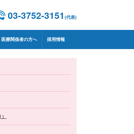
03-3752-3151
(代表)
医療関係者の方へ
採用情報
設概要・施設基準
康診断
京都CCUネットワーク
用情報
療技術部
関連部門
CD 外科手術・治療情報データベース
療実績
定健診・特定保健指導について
用お問い合わせ
業
プトアウトについて
療講演
生労働大臣の定める掲示事項
承認薬・適応外使用薬等の使用に関
る情報公開
上レシピ
り）