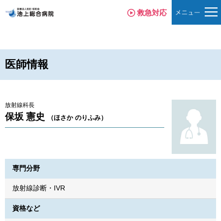
救急対応
医師情報
放射線科長
保坂 憲史
（ほさか のりふみ）
専門分野
放射線診断・IVR
資格など