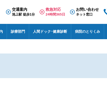
交通案内
救急対応
お問い合わせ
池上駅 徒歩1分
24時間365日
ネット窓口
内
診療部門
人間ドック･健康診断
病院のとりくみ
専門外来
理念と基本方針
人間ドック
救急のご案内
医療福祉相談室
看護部
面会のご案内
診療科
施
健
東
採
診
N
療養病棟
検査の流れ
医療連携室
その他
入院のご案内
診
特
採
事
せ
病院における包括同意に関するご案内
患者相談窓口
オ
池上総合病院スタッフブログ
医
ハイブリッド手術室
各種文書のお申込み・発行
厚
未
医療安全
す
池トレ
池