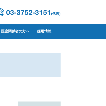
03-3752-3151
(代表)
医療関係者の方へ
採用情報
設概要・施設基準
康診断
京都CCUネットワーク
用情報
療技術部
関連部門
CD 外科手術・治療情報データベース
療実績
定健診・特定保健指導について
用お問い合わせ
業
プトアウトについて
療講演
生労働大臣の定める掲示事項
承認薬・適応外使用薬等の使用に関
る情報公開
上レシピ