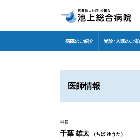
病院のご紹介
受診･入院のご案
病院長挨拶
外来のご案内
センター
健診センターの特長
診療部門
医療連携室
医師・研修医
地域包括ケア病棟
外来休診情報
各ドック料金・オプション
健診センター
外来化学療法【連携充実】
事務部
医師情報
病院指標の公表
外来担当表
人間ドック・健診お問い合わ
広報誌「燈」
情報セキュリティ基本方針
センター
特定行為研修修了者が活躍中
各種パンフレット
診療科
専門外来
DXへの取り組み
科員
各種ワクチン接種
千葉 雄太
敷地内禁煙
（ちば ゆうた）
救急のご案内