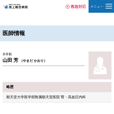
救急対応
医師情報
非常勤
山田 芳
（やまだ かおり）
略歴
順天堂大学医学部附属順天堂医院 腎・高血圧内科