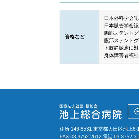
セカンドオピニオン外来
日本外科学会認
日本脈管学会認
胸部ステントグ
資格など
腹部ステントグ
下肢静脈瘤に対
身体障害者福祉
住所 146-8531 東京都大田区池上6-1
FAX 03-3752-2612
電話
03-3752-3