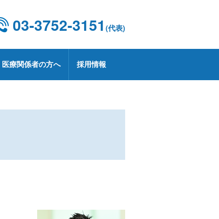
03-3752-3151
(代表)
医療関係者の方へ
採用情報
設概要・施設基準
康診断
京都CCUネットワーク
用情報
療技術部
関連部門
CD 外科手術・治療情報データベース
療実績
定健診・特定保健指導について
用お問い合わせ
業
プトアウトについて
療講演
生労働大臣の定める掲示事項
承認薬・適応外使用薬等の使用に関
る情報公開
上レシピ