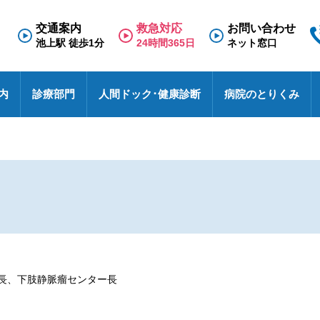
交通案内
救急対応
お問い合わせ
池上駅 徒歩1分
24時間365日
ネット窓口
内
診療部門
人間ドック･健康診断
病院のとりくみ
専門外来
理念と基本方針
人間ドック
救急のご案内
医療福祉相談室
看護部
面会のご案内
診療科
施
健
東
採
診
N
療養病棟
検査の流れ
医療連携室
その他
入院のご案内
診
特
採
事
せ
病院における包括同意に関するご案内
患者相談窓口
オ
池上総合病院スタッフブログ
医
ハイブリッド手術室
各種文書のお申込み・発行
厚
未
医療安全
す
池トレ
池
長、下肢静脈瘤センター長