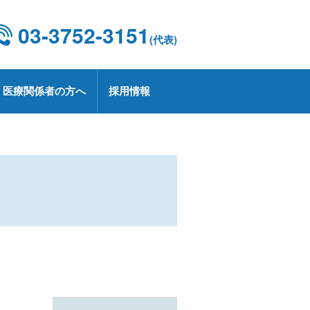
03-3752-3151
(代表)
医療関係者の方へ
採用情報
設概要・施設基準
康診断
京都CCUネットワーク
用情報
療技術部
関連部門
CD 外科手術・治療情報データベース
療実績
定健診・特定保健指導について
用お問い合わせ
業
プトアウトについて
療講演
生労働大臣の定める掲示事項
承認薬・適応外使用薬等の使用に関
る情報公開
上レシピ