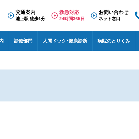
交通案内
救急対応
お問い合わせ
池上駅 徒歩1分
24時間365日
ネット窓口
内
診療部門
人間ドック･健康診断
病院のとりくみ
専門外来
理念と基本方針
人間ドック
救急のご案内
医療福祉相談室
看護部
面会のご案内
診療科
施
健
東
採
診
N
療養病棟
検査の流れ
医療連携室
その他
入院のご案内
診
特
採
事
せ
病院における包括同意に関するご案内
患者相談窓口
オ
池上総合病院スタッフブログ
医
ハイブリッド手術室
各種文書のお申込み・発行
厚
未
医療安全
す
池トレ
池