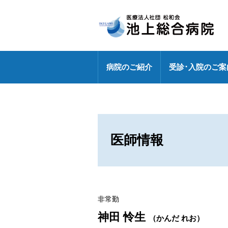
病院のご紹介
受診･入院のご案
病院長挨拶
外来のご案内
センター
健診センターの特長
診療部門
医療連携室
医師・研修医
地域包括ケア病棟
外来休診情報
各ドック料金・オプション
健診センター
外来化学療法【連携充実】
事務部
医師情報
病院指標の公表
外来担当表
人間ドック・健診お問い合わ
広報誌「燈」
情報セキュリティ基本方針
センター
特定行為研修修了者が活躍中
各種パンフレット
診療科
専門外来
DXへの取り組み
非常勤
各種ワクチン接種
神田 怜生
敷地内禁煙
（かんだ れお）
救急のご案内