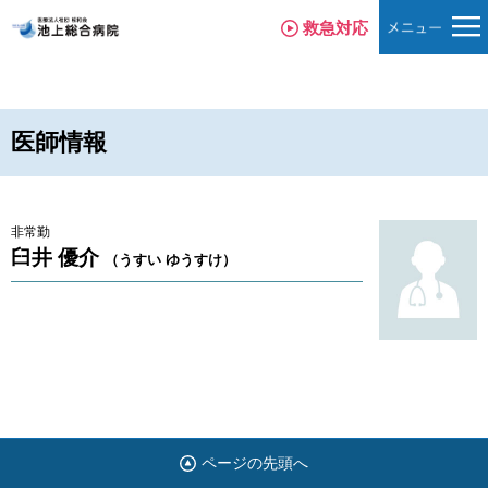
救急対応
医師情報
非常勤
臼井 優介
（うすい ゆうすけ）
ページの先頭へ