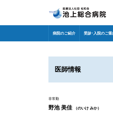
病院のご紹介
受診･入院のご案
病院長挨拶
外来のご案内
センター
健診センターの特長
診療部門
医療連携室
医師・研修医
地域包括ケア病棟
外来休診情報
各ドック料金・オプション
健診センター
外来化学療法【連携充実】
事務部
医師情報
病院指標の公表
外来担当表
人間ドック・健診お問い合わ
広報誌「燈」
情報セキュリティ基本方針
センター
特定行為研修修了者が活躍中
各種パンフレット
診療科
専門外来
DXへの取り組み
非常勤
各種ワクチン接種
野池 美佳
敷地内禁煙
（のいけ みか）
救急のご案内