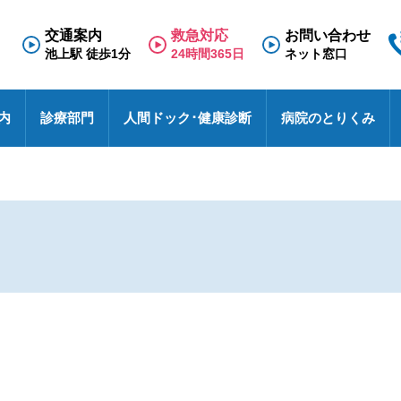
交通案内
救急対応
お問い合わせ
池上駅 徒歩1分
24時間365日
ネット窓口
内
診療部門
人間ドック･健康診断
病院のとりくみ
専門外来
理念と基本方針
人間ドック
救急のご案内
医療福祉相談室
看護部
面会のご案内
診療科
施
健
東
採
診
N
療養病棟
検査の流れ
医療連携室
その他
入院のご案内
診
特
採
事
せ
病院における包括同意に関するご案内
患者相談窓口
オ
池上総合病院スタッフブログ
医
ハイブリッド手術室
各種文書のお申込み・発行
厚
未
医療安全
す
池トレ
池