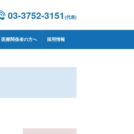
03-3752-3151
(代表)
医療関係者の方へ
採用情報
設概要・施設基準
康診断
京都CCUネットワーク
用情報
療技術部
関連部門
CD 外科手術・治療情報データベース
療実績
定健診・特定保健指導について
用お問い合わせ
業
プトアウトについて
療講演
生労働大臣の定める掲示事項
承認薬・適応外使用薬等の使用に関
る情報公開
上レシピ