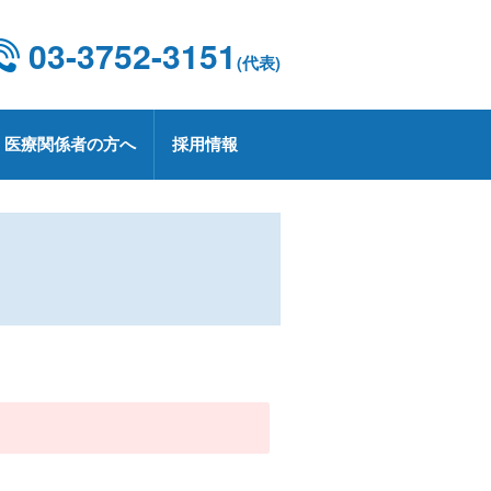
03-3752-3151
(代表)
医療関係者の方へ
採用情報
設概要・施設基準
康診断
京都CCUネットワーク
用情報
療技術部
関連部門
CD 外科手術・治療情報データベース
療実績
定健診・特定保健指導について
用お問い合わせ
業
プトアウトについて
療講演
生労働大臣の定める掲示事項
承認薬・適応外使用薬等の使用に関
る情報公開
上レシピ