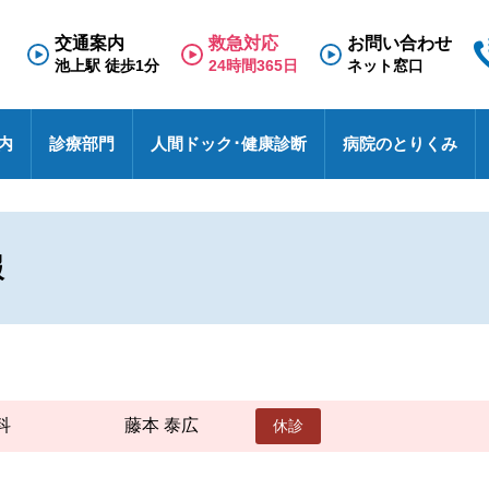
交通案内
救急対応
お問い合わせ
池上駅 徒歩1分
24時間365日
ネット窓口
内
診療部門
人間ドック･健康診断
病院のとりくみ
専門外来
理念と基本方針
人間ドック
救急のご案内
医療福祉相談室
看護部
面会のご案内
診療科
施
健
東
採
診
N
療養病棟
検査の流れ
医療連携室
その他
入院のご案内
診
特
採
報
事
せ
病院における包括同意に関するご案内
患者相談窓口
オ
池上総合病院スタッフブログ
医
ハイブリッド手術室
各種文書のお申込み・発行
厚
未
医療安全
す
池トレ
池
科
藤本 泰広
休診