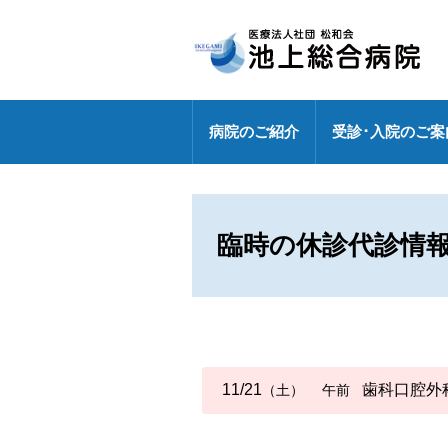
病院のご紹介
受診･入院のご案
病院長挨拶
外来のご案内
センター
健診センターの特長
診療部門
医療連携室
医師・研修医
地域包括ケア病棟
外来休診情報
各ドック料金・オプション
健診センター
外来化学療法【連携充実】
事務部
臨時の休診代診情
病院指標の公表
外来担当表
人間ドック・健診お問い合わ
広報誌「燈」
情報セキュリティ基本方針
センター
特定行為研修修了者が活躍中
各種パンフレット
診療科
専門外来
DXへの取り組み
11/21
歯科口腔外
（土）
午前
各種ワクチン接種
敷地内禁煙
救急のご案内