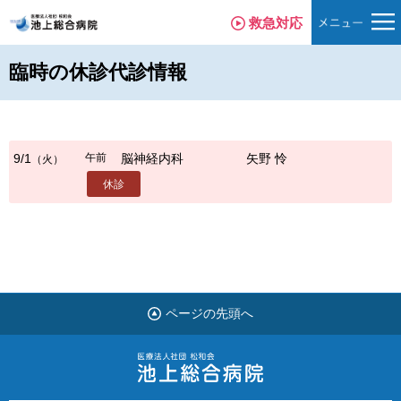
救急対応
臨時の休診代診情報
午前
9/1
脳神経内科
矢野 怜
（火）
休診
ページの先頭へ