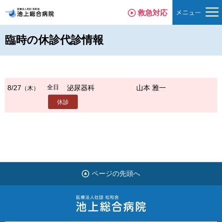
救急対応
臨時の休診代診情報
全日
8/27
泌尿器科
山本 雅一
（木）
休診
ページの先頭へ