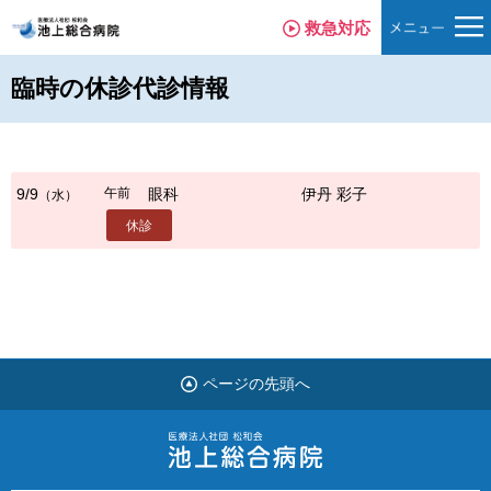
救急対応
臨時の休診代診情報
午前
9/9
眼科
伊丹 彩子
（水）
休診
ページの先頭へ