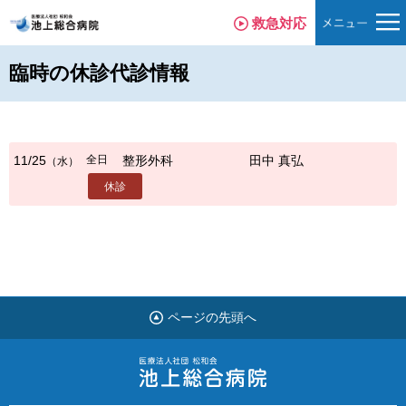
救急対応
臨時の休診代診情報
全日
11/25
整形外科
田中 真弘
（水）
休診
ページの先頭へ