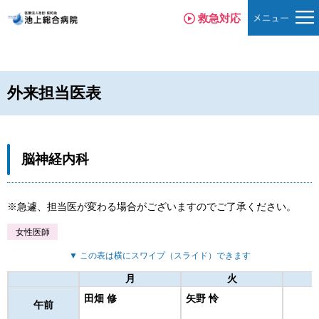
救急対応
外来担当医表
脳神経内科
急遽、担当医が変わる場合がございますのでご了承ください。
女性医師
▼ この表は横にスワイプ（スライド）できます
月
火
田畑 修
矢野 怜
午前