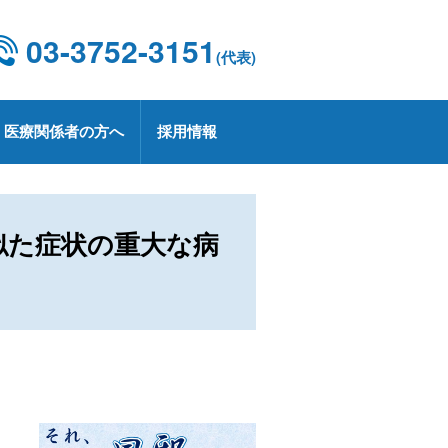
03-3752-3151
(代表)
医療関係者の方へ
採用情報
設概要・施設基準
康診断
京都CCUネットワーク
用情報
療技術部
関連部門
CD 外科手術・治療情報データベース
療実績
定健診・特定保健指導について
用お問い合わせ
似た症状の重大な病
業
プトアウトについて
療講演
生労働大臣の定める掲示事項
承認薬・適応外使用薬等の使用に関
る情報公開
上レシピ