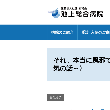
病院のご紹介
受診･入院のご案
病院長挨拶
外来のご案内
センター
健診センターの特長
診療部門
医療連携室
医師・研修医
地域包括ケア病棟
外来休診情報
各ドック料金・オプション
健診センター
外来化学療法【連携充実】
事務部
それ、本当に風邪
気の話～〉
病院指標の公表
外来担当表
人間ドック・健診お問い合わ
広報誌「燈」
情報セキュリティ基本方針
センター
特定行為研修修了者が活躍中
各種パンフレット
診療科
専門外来
DXへの取り組み
受付終了
各種ワクチン接種
敷地内禁煙
救急のご案内