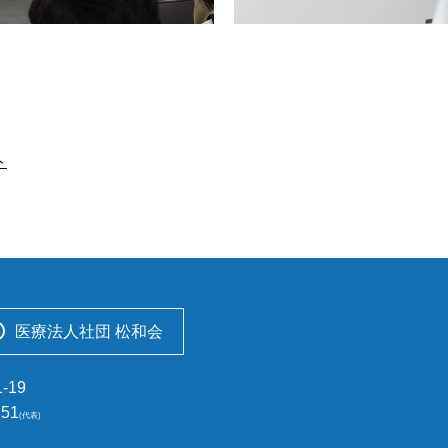
ト
医療法人社団 松和会
-19
151
(代表)