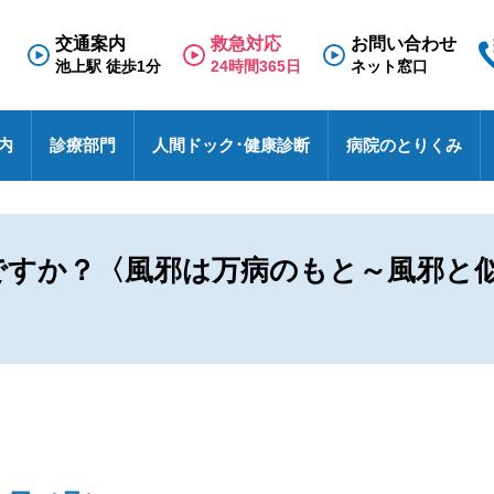
交通案内
救急対応
お問い合わせ
池上駅 徒歩1分
24時間365日
ネット窓口
内
診療部門
人間ドック･健康診断
病院のとりくみ
専門外来
理念と基本方針
人間ドック
救急のご案内
医療福祉相談室
看護部
面会のご案内
診療科
施
健
東
採
診
N
療養病棟
検査の流れ
医療連携室
その他
入院のご案内
診
特
採
ですか？〈風邪は万病のもと～風邪と
事
せ
病院における包括同意に関するご案内
患者相談窓口
オ
池上総合病院スタッフブログ
医
ハイブリッド手術室
各種文書のお申込み・発行
厚
未
医療安全
す
池トレ
池