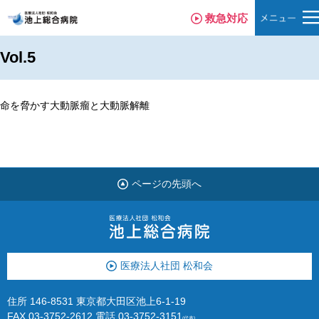
救急対応
Vol.5
命を脅かす大動脈瘤と大動脈解離
ページの先頭へ
医療法人社団 松和会
住所 146-8531 東京都大田区池上6-1-19
FAX 03-3752-2612
電話
03-3752-3151
(代表)