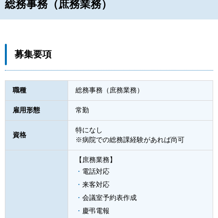
総務事務（庶務業務）
募集要項
職種
総務事務（庶務業務）
雇用形態
常勤
特になし
資格
※病院での総務課経験があれば尚可
【庶務業務】
電話対応
来客対応
会議室予約表作成
慶弔電報