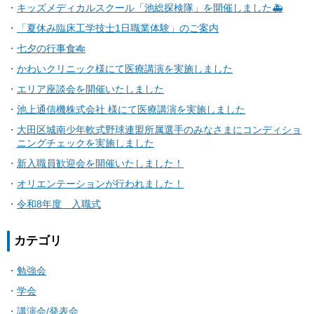
キッズメディカルスクール「池総探検隊」を開催しました🚑
「夏休み臨床工学技士1日職業体験」のご案内
七夕の行事食🎋
かわいクリニック様にて医療講演を実施しました
エリア座談会を開催いたしました
池上通信機株式会社 様にて医療講演を実施しました
大田区城南少年軟式野球連盟所属選手のみなさまにコンディショ
ニングチェックを実施しました
新入職員歓迎会を開催いたしました！
オリエンテーションが行われました！
令和8年度 入職式
カテゴリ
勉強会
学会
講演会/発表会