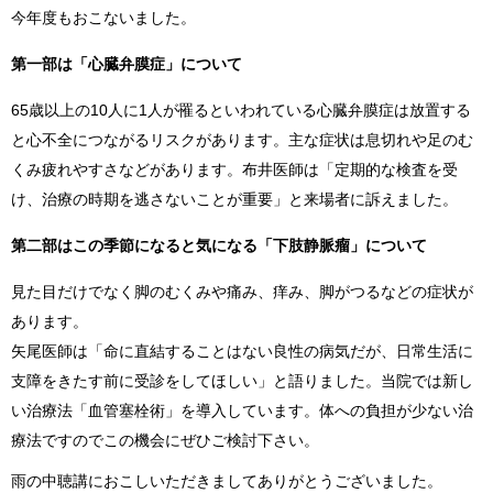
今年度もおこないました。
第一部は「心臓弁膜症」について
65歳以上の10人に1人が罹るといわれている心臓弁膜症は放置する
と心不全につながるリスクがあります。主な症状は息切れや足のむ
くみ疲れやすさなどがあります。布井医師は「定期的な検査を受
け、治療の時期を逃さないことが重要」と来場者に訴えました。
第二部はこの季節になると気になる「下肢静脈瘤」について
見た目だけでなく脚のむくみや痛み、痒み、脚がつるなどの症状が
あります。
矢尾医師は「命に直結することはない良性の病気だが、日常生活に
支障をきたす前に受診をしてほしい」と語りました。当院では新し
い治療法「血管塞栓術」を導入しています。体への負担が少ない治
療法ですのでこの機会にぜひご検討下さい。
雨の中聴講におこしいただきましてありがとうございました。