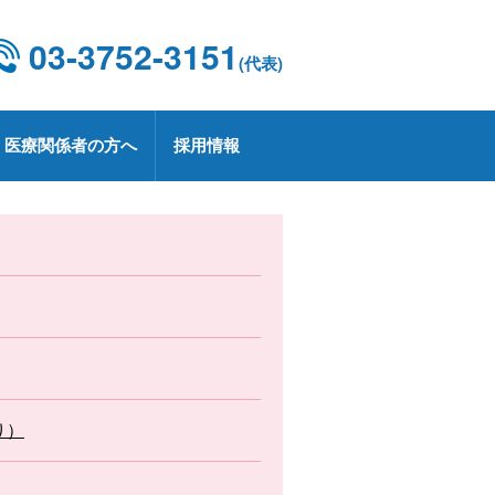
03-3752-3151
(代表)
医療関係者の方へ
採用情報
設概要・施設基準
康診断
京都CCUネットワーク
用情報
療技術部
関連部門
CD 外科手術・治療情報データベース
療実績
定健診・特定保健指導について
用お問い合わせ
業
プトアウトについて
療講演
生労働大臣の定める掲示事項
承認薬・適応外使用薬等の使用に関
る情報公開
上レシピ
り）