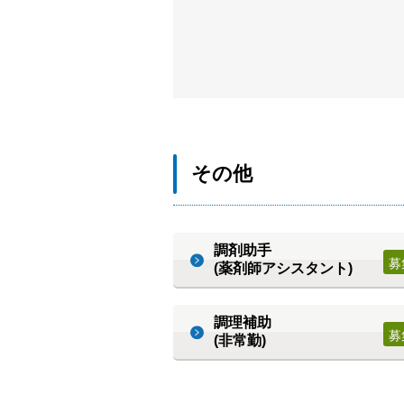
その他
調剤助手
(薬剤師アシスタント)
調理補助
(非常勤)