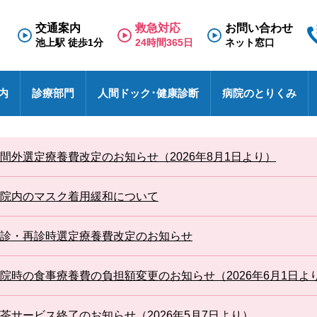
交通案内
救急対応
お問い合わせ
池上駅 徒歩1分
24時間365日
ネット窓口
内
診療部門
人間ドック･健康診断
病院のとりくみ
専門外来
理念と基本方針
人間ドック
救急のご案内
医療福祉相談室
看護部
面会のご案内
診療科
施
健
東
採
診
間外選定療養費改定のお知らせ（2026年8月1日より）
N
療養病棟
検査の流れ
医療連携室
その他
入院のご案内
診
特
採
事
せ
病院における包括同意に関するご案内
患者相談窓口
オ
院内のマスク着用緩和について
池上総合病院スタッフブログ
医
ハイブリッド手術室
各種文書のお申込み・発行
厚
未
医療安全
診・再診時選定療養費改定のお知らせ
す
池トレ
池
院時の食事療養費の負担額変更のお知らせ（2026年6月1日よ
茶サービス終了のお知らせ（2026年5月7日より）