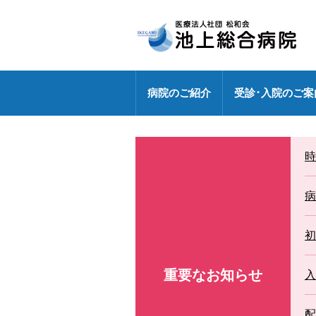
病院のご紹介
受診･入院のご案
病院長挨拶
外来のご案内
センター
健診センターの特長
診療部門
医療連携室
医師・研修医
時
地域包括ケア病棟
外来休診情報
各ドック料金・オプション
健診センター
外来化学療法【連携充実】
事務部
病院指標の公表
外来担当表
人間ドック・健診お問い合わ
病
広報誌「燈」
情報セキュリティ基本方針
センター
特定行為研修修了者が活躍中
初
各種パンフレット
診療科
専門外来
重要なお知らせ
DXへの取り組み
入
各種ワクチン接種
敷地内禁煙
配
救急のご案内