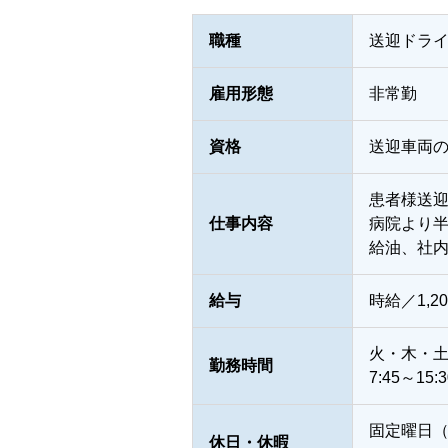
職種
送迎ドラ
雇用形態
非常勤
資格
送迎車両
患者様送
仕事内容
病院より半
給油、社
給与
時給／1,2
火・木・
勤務時間
7:45～15:3
固定曜日
休日・休暇