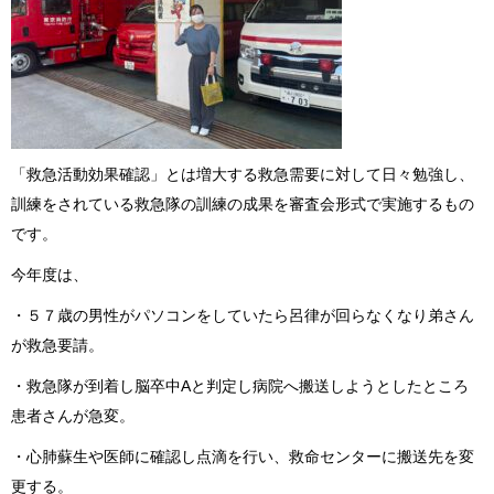
「救急活動効果確認」とは増大する救急需要に対して日々勉強し、
訓練をされている救急隊の訓練の成果を審査会形式で実施するもの
です。
今年度は、
・５７歳の男性がパソコンをしていたら呂律が回らなくなり弟さん
が救急要請。
・救急隊が到着し脳卒中
A
と判定し病院へ搬送しようとしたところ
患者さんが急変。
・心肺蘇生や医師に確認し点滴を行い、救命センターに搬送先を変
更する。