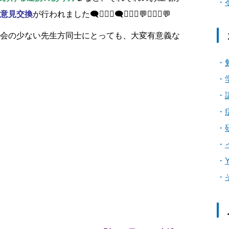
意見交換
が行われました🗨️🧑🏻‍⚕️🗨️👨🏻‍⚕️💬👩🏻‍⚕️💬
会の少ない先生方同士にとっても、大変有意義な