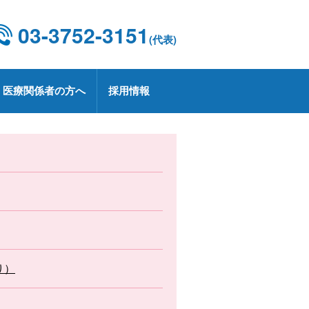
03-3752-3151
(代表)
医療関係者の方へ
採用情報
設概要・施設基準
康診断
京都CCUネットワーク
用情報
療技術部
関連部門
CD 外科手術・治療情報データベース
療実績
定健診・特定保健指導について
用お問い合わせ
業
プトアウトについて
療講演
生労働大臣の定める掲示事項
承認薬・適応外使用薬等の使用に関
る情報公開
上レシピ
り）