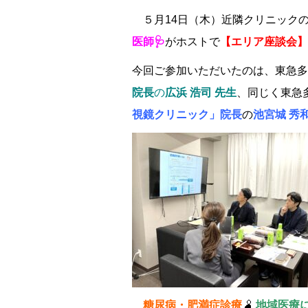
５月
14
日（木）近隣クリニック
医師🩺
がホストで
【エリア座談会】
今回ご参加いただいたのは、東急多
院長
の
広浜 浩司 先生
、同じく東急
視鏡クリニック」院長
の
池宮城 秀和
糖尿病・肥満症診療
🫄
地域医療