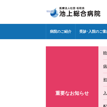
病院のご紹介
受診･入院のご案
病院長挨拶
外来のご案内
センター
健診センターの特長
診療部門
医療連携室
医師・研修医
時
地域包括ケア病棟
外来休診情報
各ドック料金・オプション
健診センター
外来化学療法【連携充実】
事務部
病院指標の公表
外来担当表
人間ドック・健診お問い合わ
病
広報誌「燈」
情報セキュリティ基本方針
センター
特定行為研修修了者が活躍中
初
各種パンフレット
診療科
専門外来
重要なお知らせ
DXへの取り組み
入
各種ワクチン接種
敷地内禁煙
配
救急のご案内