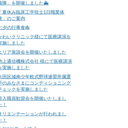
検隊」を開催しました🚑
「夏休み臨床工学技士1日職業体
験」のご案内
七夕の行事食🎋
かわいクリニック様にて医療講演を
実施しました
エリア座談会を開催いたしました
池上通信機株式会社 様にて医療講演
を実施しました
大田区城南少年軟式野球連盟所属選
手のみなさまにコンディショニング
チェックを実施しました
新入職員歓迎会を開催いたしまし
た！
オリエンテーションが行われまし
た！