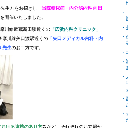
の先生方をお招きし、
当院糖尿病・内分泌内科 向田
を開催いたしました。
摩川線武蔵新田駅近くの
「広浜内科クリニック」
多摩川線矢口渡駅近くの
「矢口メディカル内科・内
 先生
のお二方です。
における連携のあり方
🤝など、それぞれのお立場か