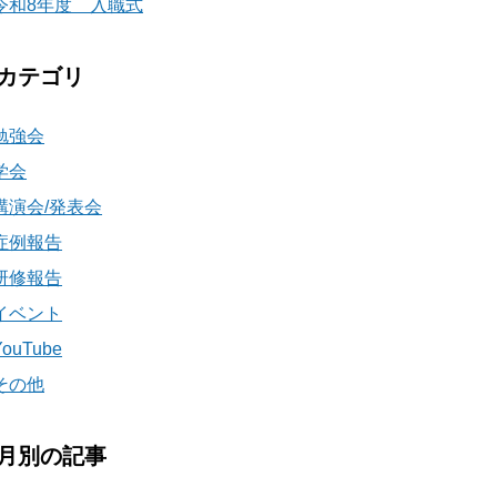
令和8年度 入職式
カテゴリ
勉強会
学会
講演会/発表会
症例報告
研修報告
イベント
YouTube
その他
月別の記事