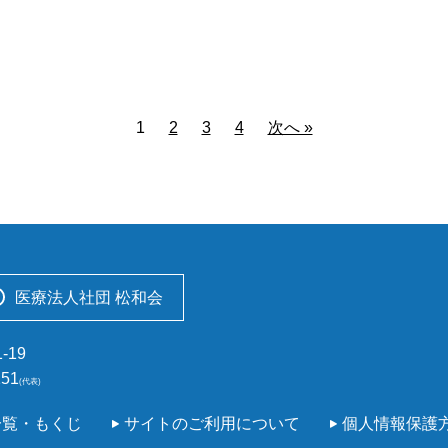
1
2
3
4
次へ »
医療法人社団 松和会
-19
151
(代表)
一覧・もくじ
サイトのご利用について
個人情報保護