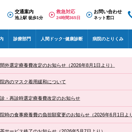
交通案内
救急対応
お問い合わせ
池上駅 徒歩1分
24時間365日
ネット窓口
内
診療部門
人間ドック･健康診断
病院のとりくみ
専門外来
理念と基本方針
人間ドック
救急のご案内
医療福祉相談室
看護部
面会のご案内
診療科
施
健
東
採
診
間外選定療養費改定のお知らせ（2026年8月1日より）
N
療養病棟
検査の流れ
医療連携室
その他
入院のご案内
診
特
採
事
せ
病院における包括同意に関するご案内
患者相談窓口
オ
院内のマスク着用緩和について
池上総合病院スタッフブログ
医
ハイブリッド手術室
各種文書のお申込み・発行
厚
未
医療安全
診・再診時選定療養費改定のお知らせ
す
池トレ
池
院時の食事療養費の負担額変更のお知らせ（2026年6月1日よ
茶サービス終了のお知らせ（2026年5月7日より）