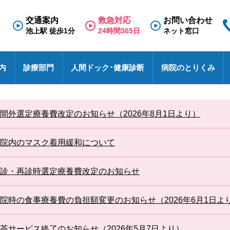
交通案内
救急対応
お問い合わせ
池上駅 徒歩1分
24時間365日
ネット窓口
内
診療部門
人間ドック･健康診断
病院のとりくみ
専門外来
理念と基本方針
人間ドック
救急のご案内
医療福祉相談室
看護部
面会のご案内
診療科
施
健
東
採
診
間外選定療養費改定のお知らせ（2026年8月1日より）
N
療養病棟
検査の流れ
医療連携室
その他
入院のご案内
診
特
採
事
せ
病院における包括同意に関するご案内
患者相談窓口
オ
院内のマスク着用緩和について
池上総合病院スタッフブログ
医
ハイブリッド手術室
各種文書のお申込み・発行
厚
未
医療安全
診・再診時選定療養費改定のお知らせ
す
池トレ
池
院時の食事療養費の負担額変更のお知らせ（2026年6月1日よ
茶サービス終了のお知らせ（2026年5月7日より）