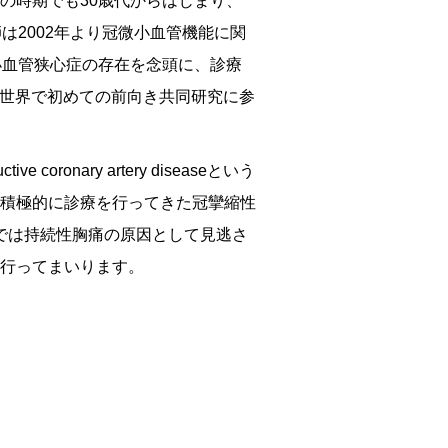
の時期でも30歳代からはじまり、
は2002年より冠微小血管機能に関
り、微小血管狭心症の存在を念頭に、診療
て世界で初めての前向き共同研究に参
oronary artery diseaseという
積極的に診療を行ってきた冠攣縮性
院では持続性胸痛の原因として見逃さ
行ってまいります。