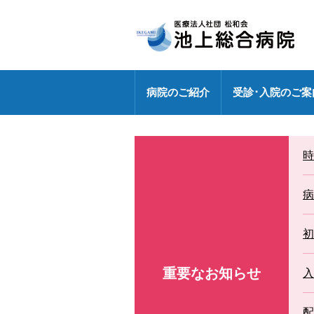
病院のご紹介
受診･入院のご案
病院長挨拶
外来のご案内
センター
健診センターの特長
診療部門
医療連携室
医師・研修医
時
地域包括ケア病棟
外来休診情報
各ドック料金・オプション
健診センター
外来化学療法【連携充実】
事務部
病院指標の公表
外来担当表
人間ドック・健診お問い合わ
病
広報誌「燈」
情報セキュリティ基本方針
センター
特定行為研修修了者が活躍中
初
各種パンフレット
診療科
専門外来
重要なお知らせ
DXへの取り組み
入
各種ワクチン接種
敷地内禁煙
配
救急のご案内