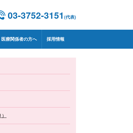
03-3752-3151
(代表)
医療関係者の方へ
採用情報
設概要・施設基準
康診断
京都CCUネットワーク
用情報
療技術部
関連部門
CD 外科手術・治療情報データベース
療実績
定健診・特定保健指導について
用お問い合わせ
業
プトアウトについて
療講演
生労働大臣の定める掲示事項
承認薬・適応外使用薬等の使用に関
る情報公開
上レシピ
り）