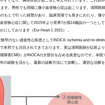
やすくなり、胸部症状が起こると考えられています。これ以外
ります。男性でも同様に微小血管狭心症は起こります。清岡医師
rof.Chilianのもとで行った経歴があり、臨床現場でも長きにわた
血管狭心症に関して2015年より世界7か国14施設の一つとし
おります（Eur Heart J. 2021） 。
血性心疾患としてINOCA: ischemia and no obstructive c
で本邦でも注目されてきております。実は清岡医師が以前より
環障害CMD）がINOCAの大部分を占める疾患なのです。本
年の経験を活かし、最新の診断方法にて診断し、適切な治療を