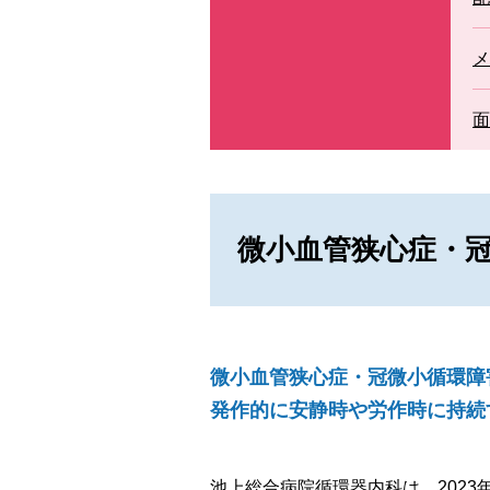
セカンドオピニオン外来
メ
面
微小血管狭心症・冠
微小血管狭心症・冠微小循環障
発作的に安静時や労作時に持続
池上総合病院循環器内科は、2023