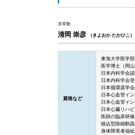
非常勤
清岡 崇彦
（きよおか たかひこ）
東海大学医学部
医学博士（岡山
日本内科学会認
日本内科学会登
日本循環器学会
日本心血管イン
資格など
日本心血管イン
日本心臓リハビ
医師の臨床研修
植込型除細動器
身体障害者福祉