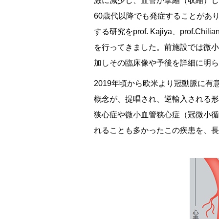
激に減少し、血管が攣縮（収縮）し
60歳代以降でも発症することがあ
する研究をprof. Kajiya、p
を行ってきました。前施設では微小
加しその臨床像や予後を詳細に明らかにして
2019年頃から欧米より冠動脈に有意狭窄のない虚
概念が、提唱され、逆輸入される形
狭心症や微小血管狭心症（冠微小循
れることも多かったこの疾患を、長