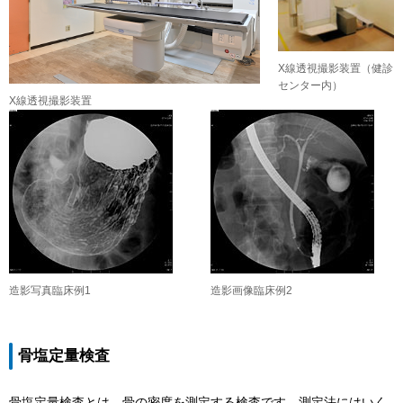
X線透視撮影装置（健診
センター内）
X線透視撮影装置
造影写真臨床例1
造影画像臨床例2
骨塩定量検査
骨塩定量検査とは、骨の密度を測定する検査です。測定法にはいく