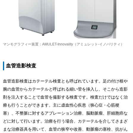
マンモグラフィー装置：AMULET-Innovality（アミュレット-イノバリティ）
血管造影検査
血管造影検査はカテーテル検査とも呼ばれています。足の付け根や
腕の血管からカテーテルと呼ばれる細い管を挿入し、そこから造影
剤を注入することで血管を撮影する検査です。検査だけではなく治
療も行うことができます。主に虚血性心疾患（狭心症・心筋梗
塞）、不整脈に対するアブレーション治療、脳動脈瘤、肝細胞癌な
どに対して行います。治療を行う場合、カテーテルを介してさまざ
まな治療器具を用いて、血管の狭窄や改善、動脈瘤の塞栓、抗がん