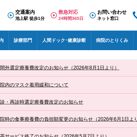
交通案内
救急対応
お問い合わせ
池上駅 徒歩1分
24時間365日
ネット窓口
内
診療部門
人間ドック･健康診断
病院のとりくみ
専門外来
理念と基本方針
人間ドック
救急のご案内
医療福祉相談室
看護部
面会のご案内
診療科
施
健
東
採
診
間外選定療養費改定のお知らせ（2026年8月1日より）
N
療養病棟
検査の流れ
医療連携室
その他
入院のご案内
診
特
採
事
せ
病院における包括同意に関するご案内
患者相談窓口
オ
院内のマスク着用緩和について
池上総合病院スタッフブログ
医
ハイブリッド手術室
各種文書のお申込み・発行
厚
未
医療安全
診・再診時選定療養費改定のお知らせ
す
池トレ
池
院時の食事療養費の負担額変更のお知らせ（2026年6月1日よ
茶サービス終了のお知らせ（2026年5月7日より）