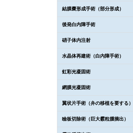
結膜嚢形成手術（部分形成）
後発白内障手術
硝子体内注射
水晶体再建術（白内障手術）
虹彩光凝固術
網膜光凝固術
翼状片手術（弁の移植を要する
瞼板切除術（巨大霰粒腫摘出）