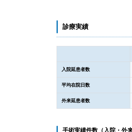
診療実績
入院延患者数
平均在院日数
外来延患者数
手術実績件数（入院・外