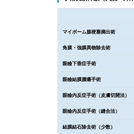
マイボーム腺梗塞摘出術
角膜・強膜異物除去術
眼瞼下垂症手術
眼瞼結膜腫瘍手術
眼瞼内反症手術（皮膚切開法）
眼瞼内反症手術（縫合法）
結膜結石除去術（少数）