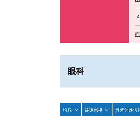
セカンドオピニオン外来
メ
面
眼科
特長
診療実績
外来休診情