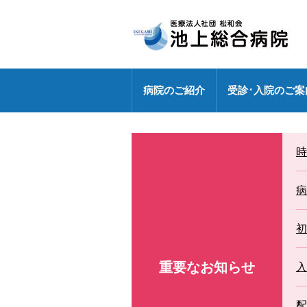
病院のご紹介
受診･入院のご案
病院長挨拶
外来のご案内
センター
健診センターの特長
診療部門
医療連携室
医師・研修医
時
地域包括ケア病棟
外来休診情報
各ドック料金・オプション
健診センター
外来化学療法【連携充実】
事務部
病院指標の公表
外来担当表
人間ドック・健診お問い合わ
病
広報誌「燈」
情報セキュリティ基本方針
センター
特定行為研修修了者が活躍中
初
各種パンフレット
診療科
専門外来
重要なお知らせ
DXへの取り組み
入
各種ワクチン接種
敷地内禁煙
配
救急のご案内