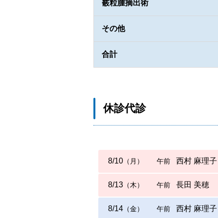
霰粒腫摘出術
その他
合計
休診代診
8/10
西村 麻理子
（月）
午前
8/13
長田 美穂
（木）
午前
8/14
西村 麻理子
（金）
午前