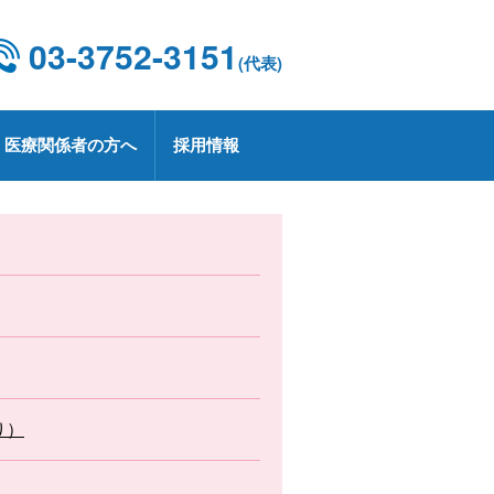
03-3752-3151
(代表)
医療関係者の方へ
採用情報
設概要・施設基準
康診断
京都CCUネットワーク
用情報
療技術部
関連部門
CD 外科手術・治療情報データベース
療実績
定健診・特定保健指導について
用お問い合わせ
業
プトアウトについて
療講演
生労働大臣の定める掲示事項
承認薬・適応外使用薬等の使用に関
る情報公開
上レシピ
り）