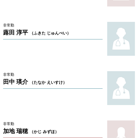
非常勤
蕗田 淳平
（ふきた じゅんぺい）
非常勤
田中 瑛介
（たなか えいすけ）
非常勤
加地 瑞穂
（かじ みずほ）