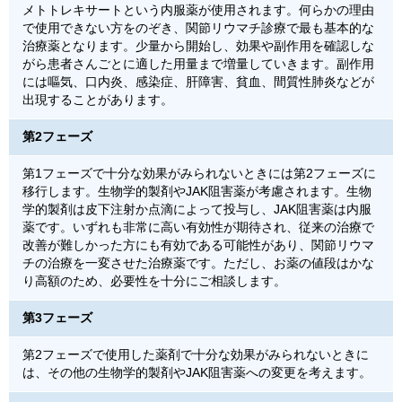
メトトレキサートという内服薬が使用されます。何らかの理由
で使用できない方をのぞき、関節リウマチ診療で最も基本的な
治療薬となります。少量から開始し、効果や副作用を確認しな
がら患者さんごとに適した用量まで増量していきます。副作用
には嘔気、口内炎、感染症、肝障害、貧血、間質性肺炎などが
出現することがあります。
第2フェーズ
第1フェーズで十分な効果がみられないときには第2フェーズに
移行します。生物学的製剤やJAK阻害薬が考慮されます。生物
学的製剤は皮下注射か点滴によって投与し、JAK阻害薬は内服
薬です。いずれも非常に高い有効性が期待され、従来の治療で
改善が難しかった方にも有効である可能性があり、関節リウマ
チの治療を一変させた治療薬です。ただし、お薬の値段はかな
り高額のため、必要性を十分にご相談します。
第3フェーズ
第2フェーズで使用した薬剤で十分な効果がみられないときに
は、その他の生物学的製剤やJAK阻害薬への変更を考えます。