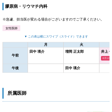
膠原病・リウマチ内科
急遽、担当医が変わる場合がございますのでご了承ください。
女性医師
▼ この表は横にスワイプ（スライド）できます
月
火
田中 瑛介
増岡 正太郎
井上 
午前
8月12
午後
田中 瑛介
所属医師